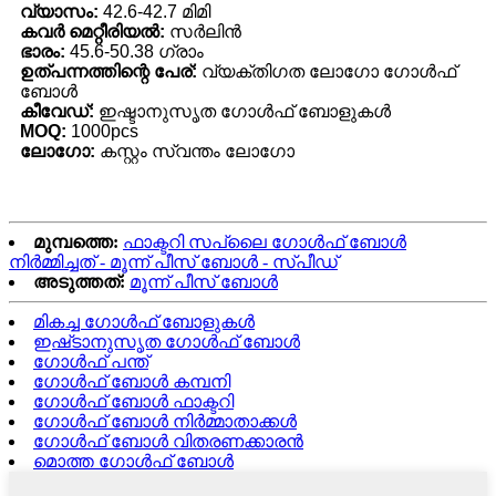
വ്യാസം:
42.6-42.7 മിമി
കവർ മെറ്റീരിയൽ:
സർലിൻ
ഭാരം:
45.6-50.38 ഗ്രാം
ഉത്പന്നത്തിന്റെ പേര്:
വ്യക്തിഗത ലോഗോ ഗോൾഫ്
ബോൾ
കീവേഡ്:
ഇഷ്ടാനുസൃത ഗോൾഫ് ബോളുകൾ
MOQ:
1000pcs
ലോഗോ:
കസ്റ്റം സ്വന്തം ലോഗോ
മുമ്പത്തെ:
ഫാക്ടറി സപ്ലൈ ഗോൾഫ് ബോൾ
നിർമ്മിച്ചത് - മൂന്ന് പീസ് ബോൾ - സ്പീഡ്
അടുത്തത്:
മൂന്ന് പീസ് ബോൾ
മികച്ച ഗോൾഫ് ബോളുകൾ
ഇഷ്‌ടാനുസൃത ഗോൾഫ് ബോൾ
ഗോൾഫ് പന്ത്
ഗോൾഫ് ബോൾ കമ്പനി
ഗോൾഫ് ബോൾ ഫാക്ടറി
ഗോൾഫ് ബോൾ നിർമ്മാതാക്കൾ
ഗോൾഫ് ബോൾ വിതരണക്കാരൻ
മൊത്ത ഗോൾഫ് ബോൾ