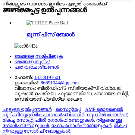
നിങ്ങളുടെ സന്ദേശം ഇവിടെ എഴുതി ഞങ്ങൾക്ക്
ബന്ധപ്പെട്ട
ഉൽപ്പന്നങ്ങൾ
അയയ്ക്കുക
മൂന്ന് പീസ് ബോൾ
ഞങ്ങളെ സമീപിക്കുക
ഞങ്ങളേക്കുറിച്ച്
പതിവുചോദ്യങ്ങൾ
ഫോൺ:
13738191601
ഇ-മെയിൽ:
86691044@qq.com
വിലാസം:
ബിൽഡിംഗ് 2 സീജിയാക്സി വില്ലേജ്,
ലുഷാൻ ഉപജില്ല, ഫുയാങ് ജില്ല, ഹ്നാഗ്ജൗ സിറ്റി,
സെജിയാങ് പ്രവിശ്യ, ചൈന
ചൂടുള്ള ഉൽപ്പന്നങ്ങൾ
-
സൈറ്റ്മാപ്പ്
-
AMP മൊബൈൽ
പുട്ടിംഗിനുള്ള മികച്ച ഗോൾഫ് ബോൾ
,
നൂഡിൽ ഗോൾഫ്
,
മികച്ച സോഫ്റ്റ് ഫീൽ ഗോൾഫ് ബോളുകൾ
,
തിളക്കമുള്ള
ഗോൾഫ് ബോളുകൾ
,
ഫോം ഗോൾഫ് ബോളുകൾ
,
മികച്ച
നിറമുള്ള ഗോൾഫ് ബോളുകൾ
,