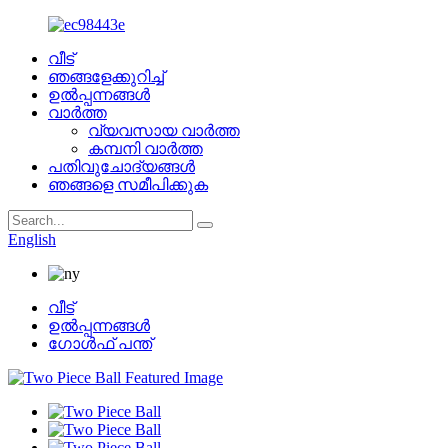
വീട്
ഞങ്ങളേക്കുറിച്ച്
ഉൽപ്പന്നങ്ങൾ
വാർത്ത
വ്യവസായ വാർത്ത
കമ്പനി വാർത്ത
പതിവുചോദ്യങ്ങൾ
ഞങ്ങളെ സമീപിക്കുക
English
വീട്
ഉൽപ്പന്നങ്ങൾ
ഗോൾഫ് പന്ത്