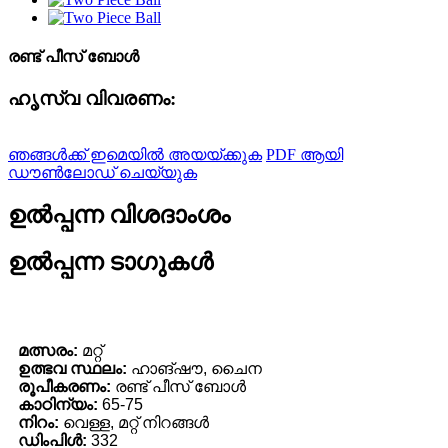
രണ്ട് പീസ് ബോൾ
ഹൃസ്വ വിവരണം:
ഞങ്ങൾക്ക് ഇമെയിൽ അയയ്ക്കുക
PDF ആയി
ഡൗൺലോഡ് ചെയ്യുക
ഉൽപ്പന്ന വിശദാംശം
ഉൽപ്പന്ന ടാഗുകൾ
മത്സരം:
മറ്റ്
ഉത്ഭവ സ്ഥലം:
ഹാങ്‌ഷൗ, ചൈന
രൂപീകരണം:
രണ്ട് പീസ് ബോൾ
കാഠിന്യം:
65-75
നിറം:
വെള്ള, മറ്റ് നിറങ്ങൾ
ഡിംപിൾ:
332