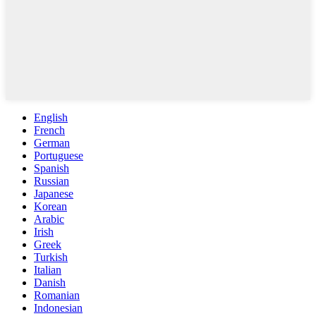
English
French
German
Portuguese
Spanish
Russian
Japanese
Korean
Arabic
Irish
Greek
Turkish
Italian
Danish
Romanian
Indonesian