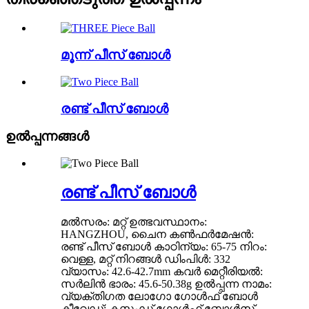
മൂന്ന് പീസ് ബോൾ
രണ്ട് പീസ് ബോൾ
ഉൽപ്പന്നങ്ങൾ
രണ്ട് പീസ് ബോൾ
മൽസരം: മറ്റ് ഉത്ഭവസ്ഥാനം:
HANGZHOU, ചൈന കൺഫർമേഷൻ:
രണ്ട് പീസ് ബോൾ കാഠിന്യം: 65-75 നിറം:
വെള്ള, മറ്റ് നിറങ്ങൾ ഡിംപിൾ: 332
വ്യാസം: 42.6-42.7mm കവർ മെറ്റീരിയൽ:
സർലിൻ ഭാരം: 45.6-50.38g ഉൽപ്പന്ന നാമം:
വ്യക്തിഗത ലോഗോ ഗോൾഫ് ബോൾ
കീവേഡ്: കസ്റ്റംഡ് ഗോൾഫ് ബോൾസ്