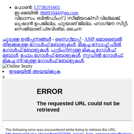
ഫോൺ:
13738191601
ഇ-മെയിൽ:
86691044@qq.com
വിലാസം:
ബിൽഡിംഗ് 2 സീജിയാക്സി വില്ലേജ്,
ലുഷാൻ ഉപജില്ല, ഫുയാങ് ജില്ല, ഹ്നാഗ്ജൗ സിറ്റി,
സെജിയാങ് പ്രവിശ്യ, ചൈന
ചൂടുള്ള ഉൽപ്പന്നങ്ങൾ
-
സൈറ്റ്മാപ്പ്
-
AMP മൊബൈൽ
തിളക്കമുള്ള ഗോൾഫ് ബോളുകൾ
,
മികച്ച സോഫ്റ്റ് ഫീൽ
ഗോൾഫ് ബോളുകൾ
,
പുട്ടിംഗിനുള്ള മികച്ച ഗോൾഫ്
ബോൾ
,
ഫോം ഗോൾഫ് ബോളുകൾ
,
നൂഡിൽ ഗോൾഫ്
,
മികച്ച നിറമുള്ള ഗോൾഫ് ബോളുകൾ
,
ഇമെയിൽ അയയ്ക്കുക
x