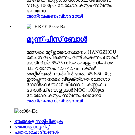
MOQ: 1000pcs ലോഗോ: കസ്റ്റം സ്വന്തം
ലോഗോ
അന്വേഷണം
വിശദമായി
മൂന്ന് പീസ് ബോൾ
മത്സരം: മറ്റ് ഉത്ഭവസ്ഥാനം: HANGZHOU,
ചൈന രൂപീകരണം: രണ്ട് കഷണം ബോൾ
കാഠിന്യം: 65-75 നിറം: വെള്ള ഡിംപിൾ:
332 വ്യാസം: 42.6-42.7mm കവർ
മെറ്റീരിയൽ: സർലിൻ ഭാരം: 45.6-50.38g
ഉൽപ്പന്ന നാമം: വ്യക്തിഗത ലോഗോ
ഗോൾഫ് ബോൾ കീവേഡ് : കസ്റ്റംഡ്
ഗോൾഫ് ബോളുകൾ MOQ: 1000pcs
ലോഗോ: കസ്റ്റം സ്വന്തം ലോഗോ
അന്വേഷണം
വിശദമായി
ഞങ്ങളെ സമീപിക്കുക
ഞങ്ങളേക്കുറിച്ച്
പതിവുചോദ്യങ്ങൾ