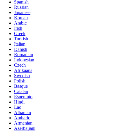
Spanish
Russian
Japanese
Korean
Arabic
Irish
Greek
Turkish
Italian
Danish
Romanian
Indonesian
Czech
Afrikaans
Swedish
Polish
Basque
Catalan
Esperanto
Hindi
Lao
Albanian
Amharic
Armenian
Azerbaijani