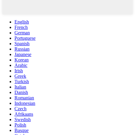
English
French
German
Portuguese
Spanish
Russian
Japanese
Korean
Arabic
Irish
Greek
Turkish
Italian
Danish
Romanian
Indonesian
Czech
Afrikaans
Swedish
Polish
Basque