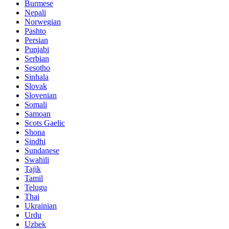
Burmese
Nepali
Norwegian
Pashto
Persian
Punjabi
Serbian
Sesotho
Sinhala
Slovak
Slovenian
Somali
Samoan
Scots Gaelic
Shona
Sindhi
Sundanese
Swahili
Tajik
Tamil
Telugu
Thai
Ukrainian
Urdu
Uzbek