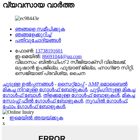
വ്യവസായ വാർത്ത
ഞങ്ങളെ സമീപിക്കുക
ഞങ്ങളേക്കുറിച്ച്
പതിവുചോദ്യങ്ങൾ
ഫോൺ:
13738191601
ഇ-മെയിൽ:
86691044@qq.com
വിലാസം:
ബിൽഡിംഗ് 2 സീജിയാക്സി വില്ലേജ്,
ലുഷാൻ ഉപജില്ല, ഫുയാങ് ജില്ല, ഹ്നാഗ്ജൗ സിറ്റി,
സെജിയാങ് പ്രവിശ്യ, ചൈന
ചൂടുള്ള ഉൽപ്പന്നങ്ങൾ
-
സൈറ്റ്മാപ്പ്
-
AMP മൊബൈൽ
മികച്ച നിറമുള്ള ഗോൾഫ് ബോളുകൾ
,
പുട്ടിംഗിനുള്ള മികച്ച
ഗോൾഫ് ബോൾ
,
തിളക്കമുള്ള ഗോൾഫ് ബോളുകൾ
,
മികച്ച
സോഫ്റ്റ് ഫീൽ ഗോൾഫ് ബോളുകൾ
,
നൂഡിൽ ഗോൾഫ്
,
ഫോം ഗോൾഫ് ബോളുകൾ
,
ഇമെയിൽ അയയ്ക്കുക
x